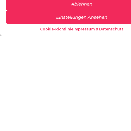
Ablehnen
Email
*
Einstellungen Ansehen
Cookie-Richtlinie
Impressum & Datenschutz
Nachricht
*
Datenschutzerklärung
*
Ja, ich akzeptiere die
Datenschutzerklärung.
Wir geben Ihre Daten nicht an Dritte weiter.